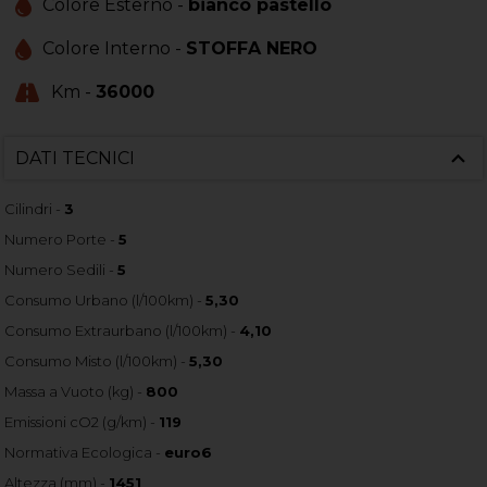
Colore Esterno -
bianco pastello
Colore Interno -
STOFFA NERO
Km -
36000
DATI TECNICI
Cilindri -
3
Numero Porte -
5
Numero Sedili -
5
Consumo Urbano (l/100km) -
5,30
Consumo Extraurbano (l/100km) -
4,10
Consumo Misto (l/100km) -
5,30
Massa a Vuoto (kg) -
800
Emissioni cO2 (g/km) -
119
Normativa Ecologica -
euro6
Altezza (mm) -
1451