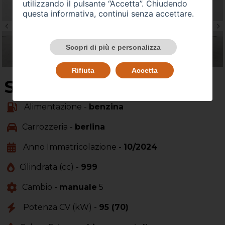
utilizzando il pulsante “Accetta”. Chiudendo
questa informativa, continui senza accettare.
Scopri di più e personalizza
Rifiuta
Accetta
SU QUEST'AUTO
Alimentazione -
benzina
Carrozzeria -
berlina
Anno Immatricolazione -
10/2024
Cilindrata (cc) -
999
Cambio -
manuale
5
Potenza CV (kW) -
95 (70)