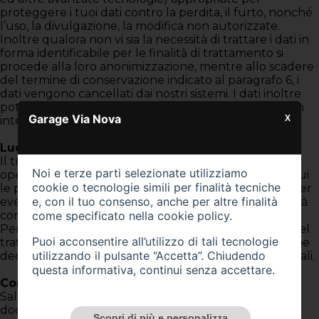
proteggere i tuoi dati contro la perdita, il furto, nonché
l’uso, la divulgazione, la modifica non autorizzate.
Inoltre qualora non vi sia la necessità di trattare i dati in
forma identificabile per le finalità di trattamento si
procede alla loro anonimizzazione, mentre allo scadere
del termine di conservazione indicato al paragrafo 6, i
dati vengono cancellati dai nostri sistemi. I dati inoltre
potranno essere cancellati su tua richiesta qualora on
Garage Via Nova
X
intendessi più avvalerti dei nostri servizi.
Luogo del trattamento
Il trattamento dei Dati è effettuato presso le sedi
Noi e terze parti selezionate utilizziamo
operative del Titolare nonché in ogni altro luogo in cui
cookie o tecnologie simili per finalità tecniche
le parti coinvolte nel trattamento risultino stabilite. Per
e, con il tuo consenso, anche per altre finalità
eventuali ulteriori chiarimenti in merito, l’Utente potrà
come specificato nella
cookie policy
.
contattare direttamente il Titolare.
Per ottenere informazioni dettagliate circa il luogo del
Puoi acconsentire all’utilizzo di tali tecnologie
trattamento, l’Utente è invitato a consultare la sezione
utilizzando il pulsante “Accetta”. Chiudendo
dedicata alle modalità di trattamento dei Dati Personali.
questa informativa, continui senza accettare.
Conservazione dei dati
Salvo diversa indicazione contenuta nel presente
documento, i Dati Personali sono trattati e conservati
Scopri di più e personalizza