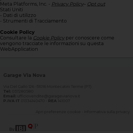
Meta Platforms, Inc. -
Privacy Policy
–
Opt out
Stati Uniti
- Dati di utilizzo
- Strumenti di Tracciamento
Cookie Policy
Consultare la
Cookie Policy
per conoscere come
vengono tracciate le informazioni su questa
WebApplication
Garage Via Nova
Via Del Gallo 126 -51016 Montecatini Terme (PT)
Tel:
057280580
Email:
ufficiovendite@garagevianova.it
P.IVA IT
01334140470 -
REA
141007
Apri preferenze cookie
-
Informativa sulla privacy