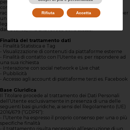
per il periodo strettamente necessario al
conseguimento delle finalità per le quali sono stati
raccolti. Gli stessi potranno, altresì, essere conservati per
Rifiuta
Accetta
un periodo ulteriore in adempimento di obblighi di
legge, ovvero sulla base del consenso espresso
dall’Utente, fino alla revoca dello stesso.
Finalità del trattamento dati
- Finalità Statistica e Tag
- Visualizzazione di contenuti da piattaforme esterne
- Finalità di contatto con l'Utente es. per rispondere ad
una sua richiesta
- Interazione con social network e Live chat
- Pubblicità
- Accesso agli account di piattaforme terzi es. Facebook
Base Giuridica
Il Titolare procede al trattamento dei Dati Personali
dell’Utente esclusivamente in presenza di una delle
seguenti basi giuridiche, ai sensi del Regolamento (UE)
2016/679 (“GDPR”):
- l’Utente ha espresso il proprio consenso per una o più
specifiche finalità
- il trattamento risulta necessario all’esecuzione di un