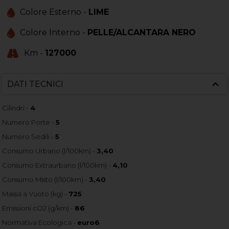
Colore Esterno -
LIME
Colore Interno -
PELLE/ALCANTARA NERO
Km -
127000
DATI TECNICI
Cilindri -
4
Numero Porte -
5
Numero Sedili -
5
Consumo Urbano (l/100km) -
3,40
Consumo Extraurbano (l/100km) -
4,10
Consumo Misto (l/100km) -
3,40
Massa a Vuoto (kg) -
725
Emissioni cO2 (g/km) -
86
Normativa Ecologica -
euro6