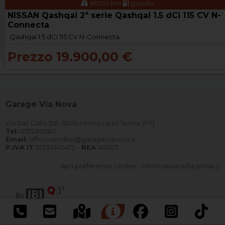
81500 km
gasolio
NISSAN Qashqai 2ª serie Qashqai 1.5 dCi 115 CV N-
Connecta
Qashqai 1.5 dCi 115 CV N-Connecta
Prezzo 19.900,00 €
Garage Via Nova
Via Del Gallo 126 -51016 Montecatini Terme (PT)
Tel:
057280580
Email:
ufficiovendite@garagevianova.it
P.IVA IT
01334140470 -
REA
141007
Apri preferenze cookie
-
Informativa sulla privacy