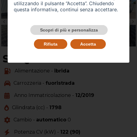
utilizzando il pulsante “Accetta”. Chiudendo
questa informativa, continui senza accettare.
Scopri di più e personalizza
Rifiuta
Accetta
SU QUEST'AUTO
Alimentazione -
ibrida
Carrozzeria -
fuoristrada
Anno Immatricolazione -
12/2019
Cilindrata (cc) -
1798
Cambio -
automatico
0
Potenza CV (kW) -
122 (90)