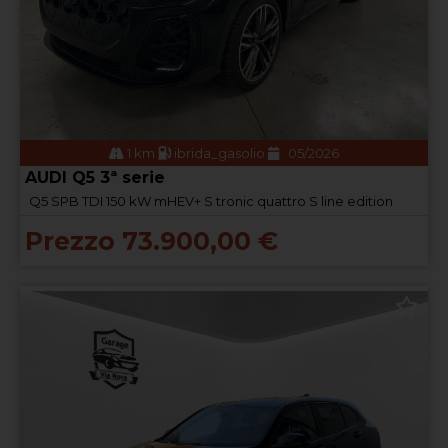
1 km
ibrida_gasolio
05/2026
AUDI Q5 3ª serie
Q5 SPB TDI 150 kW mHEV+ S tronic quattro S line edition
Prezzo 73.900,00 €