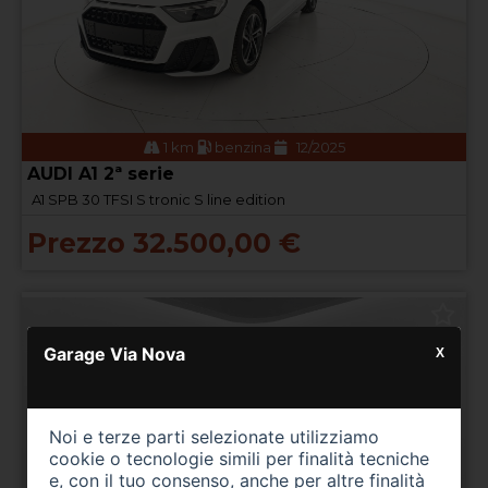
1 km
benzina
12/2025
AUDI A1 2ª serie
A1 SPB 30 TFSI S tronic S line edition
Prezzo 32.500,00 €
Garage Via Nova
X
Noi e terze parti selezionate utilizziamo
cookie o tecnologie simili per finalità tecniche
e, con il tuo consenso, anche per altre finalità