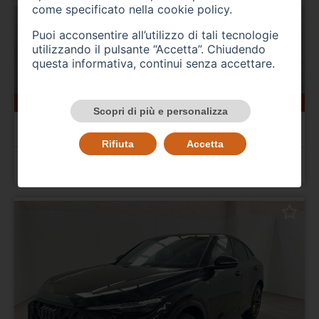
come specificato nella
cookie policy
.
Puoi acconsentire all’utilizzo di tali tecnologie
utilizzando il pulsante “Accetta”. Chiudendo
questa informativa, continui senza accettare.
95000 km
gasolio
06/2019
Scopri di più e personalizza
AUDI Q2
Q2 30 TDI S tronic Business
Rifiuta
Accetta
Prezzo 19.900,00 €