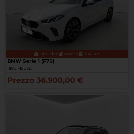
19000 km
gasolio
04/2025
BMW Serie 1 (F70)
118d MSport
Prezzo 36.900,00 €