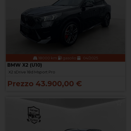
18000 km
gasolio
04/2025
BMW X2 (U10)
X2 sDrive 18d Msport Pro
Prezzo 43.900,00 €