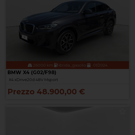
26000 km
ibrida_gasolio
01/2024
BMW X4 (G02/F98)
X4 xDrive20d 48V Msport
Prezzo 48.900,00 €