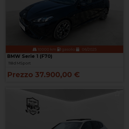
10000 km
gasolio
06/2025
BMW Serie 1 (F70)
118d MSport
Prezzo 37.900,00 €