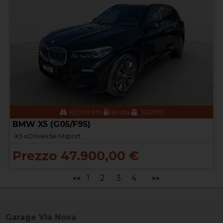
82000 km
ibrida
10/2019
BMW X5 (G05/F95)
X5 xDrive45e Msport
Prezzo 47.900,00 €
1
2
3
4
<<
>>
Garage Via Nova