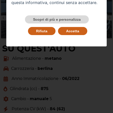
questa informativa, continui senza accettare.
Scopri di più e personalizza
Rifiuta
Accetta
SU QUEST'AUTO
Alimentazione -
metano
Carrozzeria -
berlina
Anno Immatricolazione -
06/2022
Cilindrata (cc) -
875
Cambio -
manuale
5
Potenza CV (kW) -
84 (62)