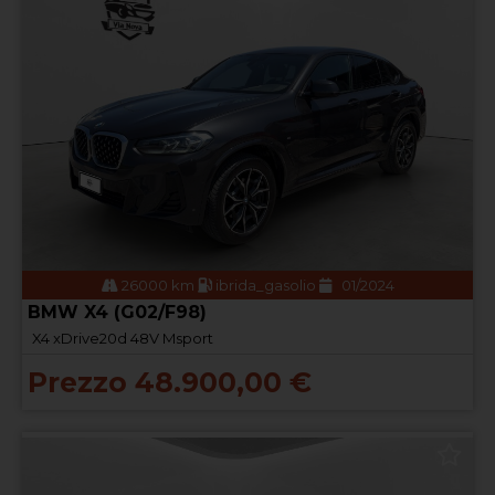
26000 km
ibrida_gasolio
01/2024
BMW X4 (G02/F98)
X4 xDrive20d 48V Msport
Prezzo 48.900,00 €