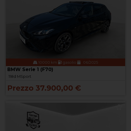
10000 km
gasolio
06/2025
BMW Serie 1 (F70)
118d MSport
Prezzo 37.900,00 €