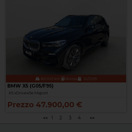
82000 km
ibrida
10/2019
BMW X5 (G05/F95)
X5 xDrive45e Msport
Prezzo 47.900,00 €
1
2
3
4
<<
>>