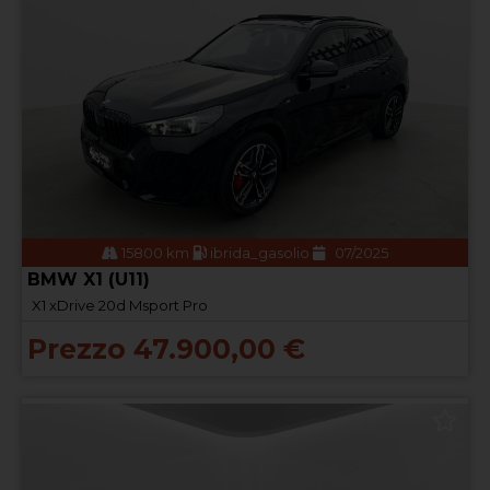
15800 km
ibrida_gasolio
07/2025
BMW X1 (U11)
X1 xDrive 20d Msport Pro
Prezzo 47.900,00 €