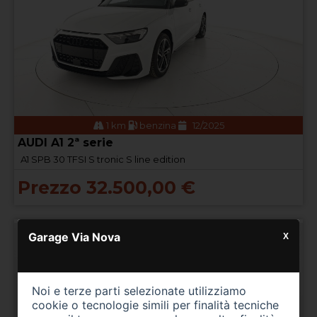
1 km
benzina
12/2025
AUDI A1 2ª serie
A1 SPB 30 TFSI S tronic S line edition
Prezzo 32.500,00 €
Garage Via Nova
X
Noi e terze parti selezionate utilizziamo
cookie o tecnologie simili per finalità tecniche