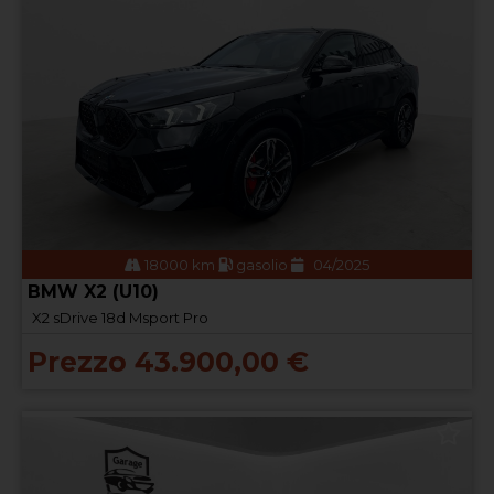
18000 km
gasolio
04/2025
BMW X2 (U10)
X2 sDrive 18d Msport Pro
Prezzo 43.900,00 €