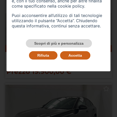
e, con il tuo consenso, anche per altre finalità
come specificato nella
cookie policy
.
Puoi acconsentire all’utilizzo di tali tecnologie
utilizzando il pulsante “Accetta”. Chiudendo
questa informativa, continui senza accettare.
Scopri di più e personalizza
95000 km
gasolio
06/2019
AUDI Q2
Rifiuta
Accetta
Q2 30 TDI S tronic Business
Prezzo 19.900,00 €