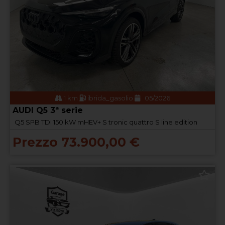
1 km
ibrida_gasolio
05/2026
AUDI Q5 3ª serie
Q5 SPB TDI 150 kW mHEV+ S tronic quattro S line edition
Prezzo 73.900,00 €