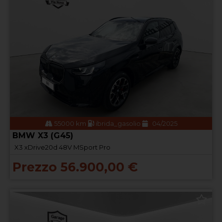
55000 km
ibrida_gasolio
04/2025
BMW X3 (G45)
X3 xDrive20d 48V MSport Pro
Prezzo 56.900,00 €