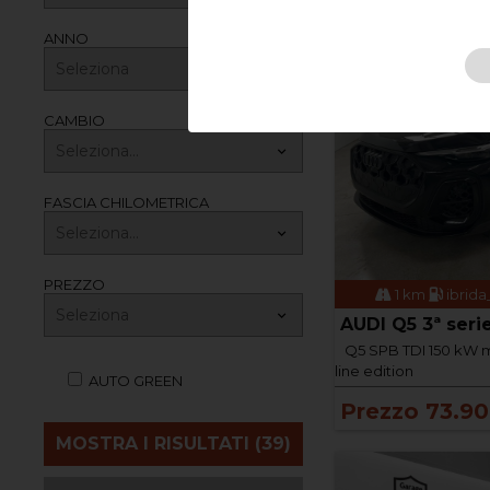
ANNO
CAMBIO
FASCIA CHILOMETRICA
PREZZO
1 km
ibrida
AUDI Q5 3ª seri
Q5 SPB TDI 150 kW m
line edition
AUTO GREEN
Prezzo 73.9