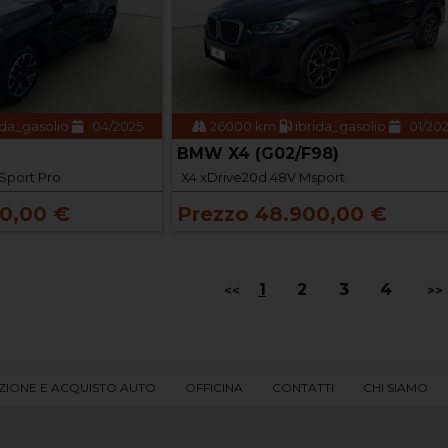
ida_gasolio
04/2025
26000 km
ibrida_gasolio
01/20
BMW X4 (G02/F98)
Sport Pro
X4 xDrive20d 48V Msport
00,00 €
Prezzo 48.900,00 €
1
2
3
4
<<
>>
ZIONE E ACQUISTO AUTO
OFFICINA
CONTATTI
CHI SIAMO