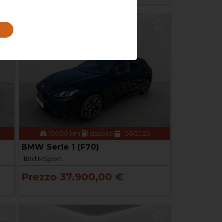
10000 km
gasolio
06/2025
BMW Serie 1 (F70)
118d MSport
Prezzo 37.900,00 €