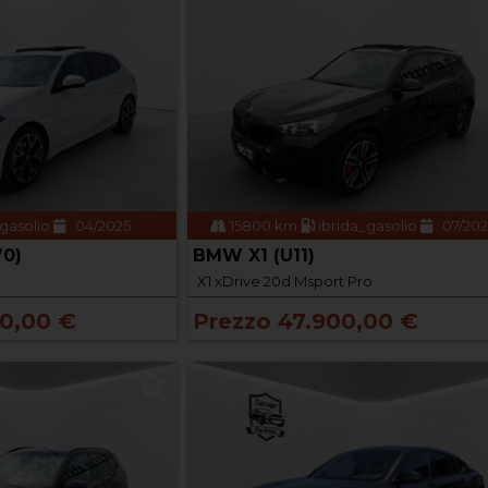
gasolio
04/2025
15800 km
ibrida_gasolio
07/20
70)
BMW X1 (U11)
X1 xDrive 20d Msport Pro
00,00 €
Prezzo 47.900,00 €