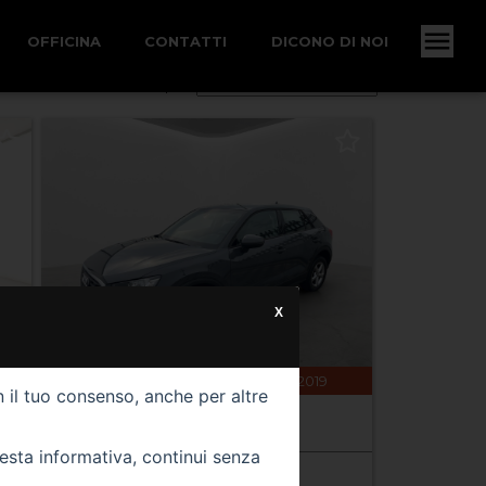
OFFICINA
CONTATTI
DICONO DI NOI
Ordina per:
X
95000 km
gasolio
06/2019
n il tuo consenso, anche per altre
AUDI Q2
Q2 30 TDI S tronic Business
uesta informativa, continui senza
Prezzo 19.900,00 €