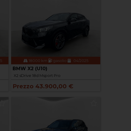
25
18000 km
gasolio
04/2025
BMW X2 (U10)
X2 sDrive 18d Msport Pro
Prezzo 43.900,00 €