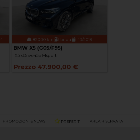
24
82000 km
ibrida
10/2019
BMW X5 (G05/F95)
X5 xDrive45e Msport
Prezzo 47.900,00 €
PROMOZIONI & NEWS
AREA RISERVATA
PREFERITI