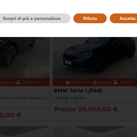
Scopri di più e personalizza
Rifiuta
Accetta
_gasolio
05/2026
136000 km
gasolio
12/2021
e
BMW Serie 1 (F40)
HEV+ S tronic quattro S
118d 5p. Msport
Prezzo 20.900,00 €
00,00 €