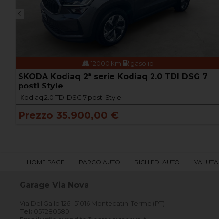
12000 km
gasolio
SKODA Kodiaq 2ª serie Kodiaq 2.0 TDI DSG 7
posti Style
Kodiaq 2.0 TDI DSG 7 posti Style
Prezzo 35.900,00 €
HOME PAGE
PARCO AUTO
RICHIEDI AUTO
VALUTA
Garage Via Nova
Via Del Gallo 126 -51016 Montecatini Terme (PT)
Tel:
057280580
Email:
ufficiovendite@garagevianova.it