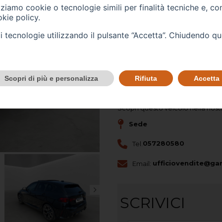
izziamo cookie o tecnologie simili per finalità tecniche e, co
Immatricolazione -
06/202
kie policy
.
Cilindrata (cc) -
1995
tali tecnologie utilizzando il pulsante “Accetta”. Chiudendo q
Cambio -
automatico
(7)
Scopri di più e personalizza
Rifiuta
Accetta
CONTATTACI
Scopri questo veicolo nella nost
Sede
Tel.
057280580
Email:
ufficiovendite@gar
SCRIVICI