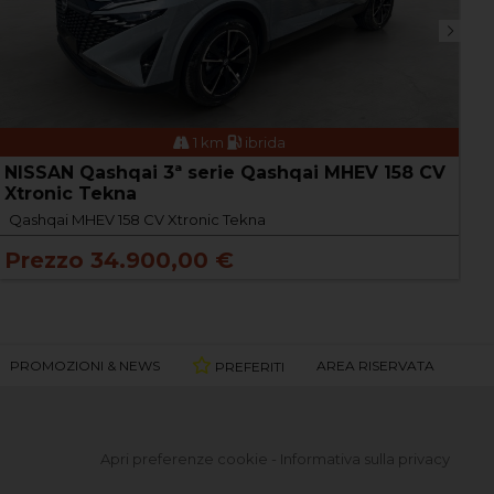
1 km
ibrida
NISSAN Qashqai 3ª serie Qashqai MHEV 158 CV
B
Xtronic Tekna
X
Qashqai MHEV 158 CV Xtronic Tekna
P
Prezzo 34.900,00 €
PROMOZIONI & NEWS
AREA RISERVATA
PREFERITI
Apri preferenze cookie
-
Informativa sulla privacy