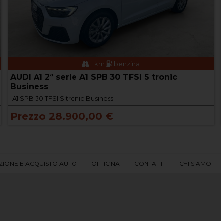
1 km
benzina
AUDI A1 2ª serie A1 SPB 30 TFSI S tronic
Business
A1 SPB 30 TFSI S tronic Business
Prezzo 28.900,00 €
ZIONE E ACQUISTO AUTO
OFFICINA
CONTATTI
CHI SIAMO