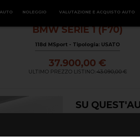
 AUTO
NOLEGGIO
VALUTAZIONE E ACQUISTO AUTO
BMW SERIE 1 (F70)
118d MSport - Tipologia: USATO
37.900,00 €
ULTIMO PREZZO LISTINO:
43.090,00 €
SU QUEST'A
Alimentazione -
gasolio
Carrozzeria -
berlina