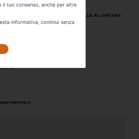
n il tuo consenso, anche per altre
5
Colore Interno -
MISTO PELLE ALCANTARA
NERO
uesta informativa, continui senza
Km -
10000
 DIRETTAMENTE
ra sede:
agevianova.it