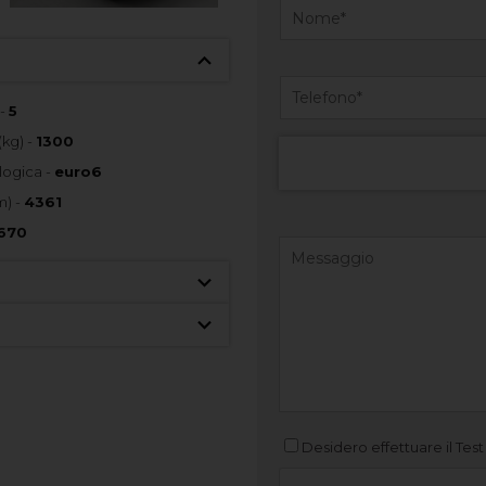
 -
5
(kg) -
1300
logica -
euro6
) -
4361
670
Desidero effettuare il Test