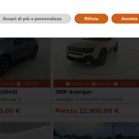
Scopri di più e personalizza
Rifiuta
Accetta
gasolio
05/2019
22000 km
benzina
02/2025
(X540)
JEEP Avenger
AWD aut. S
Avenger 1.2 Turbo 100 CV Summit
0,00 €
Prezzo 22.900,00 €