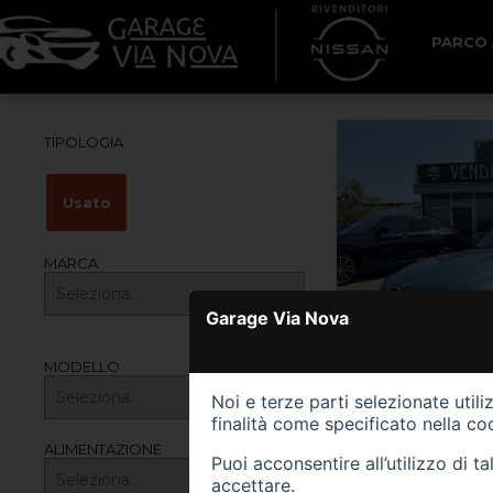
Ricerca
LA LISTA
PARCO
TIPOLOGIA
Usato
MARCA
Garage Via Nova
MODELLO
159000 km
Noi e terze parti selezionate util
BMW Z3
finalità come specificato nella
coo
1.8 cat Roadster
ALIMENTAZIONE
Puoi acconsentire all’utilizzo di 
Prezzo 14.20
accettare.