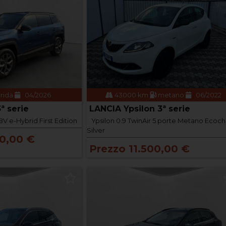
brida
04/2026
43000 km
metano
06/2022
ª serie
LANCIA Ypsilon 3ª serie
V e-Hybrid First Edition
Ypsilon 0.9 TwinAir 5 porte Metano Ecoch
Silver
0,00 €
Prezzo 11.500,00 €