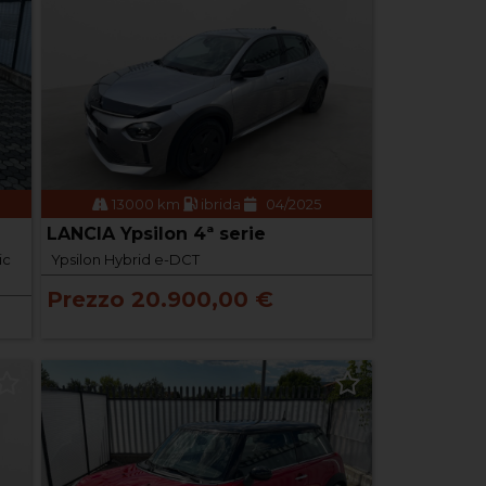
13000 km
ibrida
04/2025
LANCIA Ypsilon 4ª serie
ic
Ypsilon Hybrid e-DCT
Prezzo 20.900,00 €