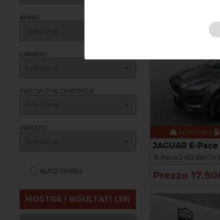
ANNO
CAMBIO
FASCIA CHILOMETRICA
PREZZO
147000 km
JAGUAR E-Pace 
E-Pace 2.0D 150 CV 
AUTO GREEN
Prezzo 17.90