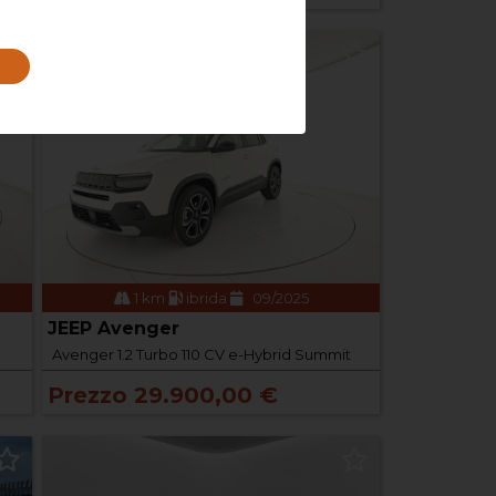
1 km
ibrida
09/2025
JEEP Avenger
Avenger 1.2 Turbo 110 CV e-Hybrid Summit
Prezzo 29.900,00 €