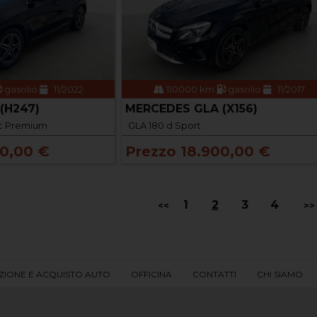
gasolio
11/2022
110000 km
gasolio
11/2017
(H247)
MERCEDES GLA (X156)
c Premium
GLA 180 d Sport
00,00 €
Prezzo 18.900,00 €
1
2
3
4
<<
>>
ZIONE E ACQUISTO AUTO
OFFICINA
CONTATTI
CHI SIAMO